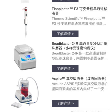
计可以改善您的移液体验。
Finnpipette F3 移液器可以用于单个
Finnpipette™ F3 可变量程单通道移
液器
和多通道模具。货号：4660050；
Thermo Scientific™ Finnpipette™
4660010；4660020；4660040
F3 可变量程单通道移液器使用舒
适，可以在每日移液操作中发挥理想
品牌：thermofisher
作用。Finnpipette F3 移液器具有宽
了解详情 >
阔的、支持彩色编码的指托和人机工
效学手柄设计。Finnpipette F3 移液
Beadblaster 24R 高通量制冷型组织
珠磨器（多样品珠磨均质仪）
器可以用于单个和多通道模具。货
BeadBlaster 24R是一款高通量制冷
号：4640100；4640000；
型组织珠磨器，内置制冷装置保护温
4640010；4640020；4640030；
度敏感分子受热降解和变性。与大多
品牌：美国BENCHMARK
4640040；4640050；4640060；
数珠磨器不同，BeadBlaster 24R具
了解详情 >
4640070；4640080
有真正的、基于压缩机的制冷系统，
不需要干冰、液氮和空气供应。只需
Aspire™ 真空吸液器（废液回收器）
设置所需的温度并预冷，温度将在整
Accuris ASPIRE实验室真空吸液器在
个均质过程中维持低温，以保证样品
坚固而紧凑的基座内集成了一个安
处于低温状态。
静、免维护的真空泵。真空压力是完
品牌：美国Accuris
全可调的，并配有实时显示真空度的
了解详情 >
真空表。