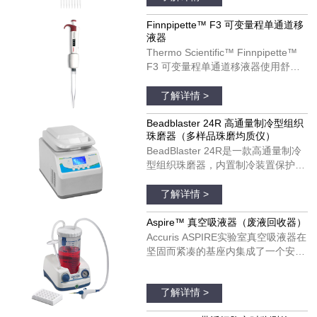
计可以改善您的移液体验。
Finnpipette F3 移液器可以用于单个
Finnpipette™ F3 可变量程单通道移
液器
和多通道模具。货号：4660050；
Thermo Scientific™ Finnpipette™
4660010；4660020；4660040
F3 可变量程单通道移液器使用舒
适，可以在每日移液操作中发挥理想
品牌：thermofisher
作用。Finnpipette F3 移液器具有宽
了解详情 >
阔的、支持彩色编码的指托和人机工
效学手柄设计。Finnpipette F3 移液
Beadblaster 24R 高通量制冷型组织
珠磨器（多样品珠磨均质仪）
器可以用于单个和多通道模具。货
BeadBlaster 24R是一款高通量制冷
号：4640100；4640000；
型组织珠磨器，内置制冷装置保护温
4640010；4640020；4640030；
度敏感分子受热降解和变性。与大多
品牌：美国BENCHMARK
4640040；4640050；4640060；
数珠磨器不同，BeadBlaster 24R具
了解详情 >
4640070；4640080
有真正的、基于压缩机的制冷系统，
不需要干冰、液氮和空气供应。只需
Aspire™ 真空吸液器（废液回收器）
设置所需的温度并预冷，温度将在整
Accuris ASPIRE实验室真空吸液器在
个均质过程中维持低温，以保证样品
坚固而紧凑的基座内集成了一个安
处于低温状态。
静、免维护的真空泵。真空压力是完
品牌：美国Accuris
全可调的，并配有实时显示真空度的
了解详情 >
真空表。