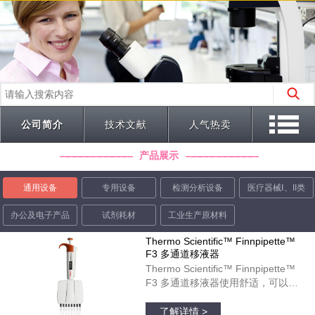
公司简介
技术文献
人气热卖
产品展示
通用设备
专用设备
检测分析设备
医疗器械Ⅰ、II类
办公及电子产品
试剂耗材
工业生产原材料
Thermo Scientific™ Finnpipette™
F3 多通道移液器
Thermo Scientific™ Finnpipette™
F3 多通道移液器使用舒适，可以在
微孔板运用中起到理想作用。彩色标
品牌：thermofisher
识的宽型指状支托和人体工程学柄设
了解详情 >