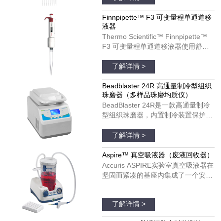
计可以改善您的移液体验。
Finnpipette F3 移液器可以用于单个
Finnpipette™ F3 可变量程单通道移
液器
和多通道模具。货号：4660050；
Thermo Scientific™ Finnpipette™
4660010；4660020；4660040
F3 可变量程单通道移液器使用舒
适，可以在每日移液操作中发挥理想
品牌：thermofisher
作用。Finnpipette F3 移液器具有宽
了解详情 >
阔的、支持彩色编码的指托和人机工
效学手柄设计。Finnpipette F3 移液
Beadblaster 24R 高通量制冷型组织
珠磨器（多样品珠磨均质仪）
器可以用于单个和多通道模具。货
BeadBlaster 24R是一款高通量制冷
号：4640100；4640000；
型组织珠磨器，内置制冷装置保护温
4640010；4640020；4640030；
度敏感分子受热降解和变性。与大多
品牌：美国BENCHMARK
4640040；4640050；4640060；
数珠磨器不同，BeadBlaster 24R具
了解详情 >
4640070；4640080
有真正的、基于压缩机的制冷系统，
不需要干冰、液氮和空气供应。只需
Aspire™ 真空吸液器（废液回收器）
设置所需的温度并预冷，温度将在整
Accuris ASPIRE实验室真空吸液器在
个均质过程中维持低温，以保证样品
坚固而紧凑的基座内集成了一个安
处于低温状态。
静、免维护的真空泵。真空压力是完
品牌：美国Accuris
全可调的，并配有实时显示真空度的
了解详情 >
真空表。