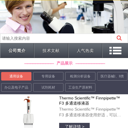
公司简介
技术文献
人气热卖
产品展示
通用设备
专用设备
检测分析设备
医疗器械Ⅰ、II类
办公及电子产品
试剂耗材
工业生产原材料
Thermo Scientific™ Finnpipette™
F3 多通道移液器
Thermo Scientific™ Finnpipette™
F3 多通道移液器使用舒适，可以在
微孔板运用中起到理想作用。彩色标
品牌：thermofisher
识的宽型指状支托和人体工程学柄设
了解详情 >