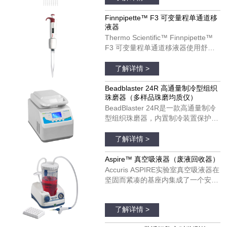
计可以改善您的移液体验。
Finnpipette F3 移液器可以用于单个
Finnpipette™ F3 可变量程单通道移
液器
和多通道模具。货号：4660050；
Thermo Scientific™ Finnpipette™
4660010；4660020；4660040
F3 可变量程单通道移液器使用舒
适，可以在每日移液操作中发挥理想
品牌：thermofisher
作用。Finnpipette F3 移液器具有宽
了解详情 >
阔的、支持彩色编码的指托和人机工
效学手柄设计。Finnpipette F3 移液
Beadblaster 24R 高通量制冷型组织
珠磨器（多样品珠磨均质仪）
器可以用于单个和多通道模具。货
BeadBlaster 24R是一款高通量制冷
号：4640100；4640000；
型组织珠磨器，内置制冷装置保护温
4640010；4640020；4640030；
度敏感分子受热降解和变性。与大多
品牌：美国BENCHMARK
4640040；4640050；4640060；
数珠磨器不同，BeadBlaster 24R具
了解详情 >
4640070；4640080
有真正的、基于压缩机的制冷系统，
不需要干冰、液氮和空气供应。只需
Aspire™ 真空吸液器（废液回收器）
设置所需的温度并预冷，温度将在整
Accuris ASPIRE实验室真空吸液器在
个均质过程中维持低温，以保证样品
坚固而紧凑的基座内集成了一个安
处于低温状态。
静、免维护的真空泵。真空压力是完
品牌：美国Accuris
全可调的，并配有实时显示真空度的
了解详情 >
真空表。