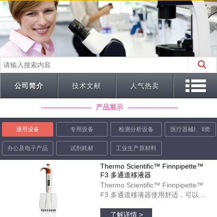
公司简介
技术文献
人气热卖
产品展示
通用设备
专用设备
检测分析设备
医疗器械Ⅰ、II类
办公及电子产品
试剂耗材
工业生产原材料
Thermo Scientific™ Finnpipette™
F3 多通道移液器
Thermo Scientific™ Finnpipette™
F3 多通道移液器使用舒适，可以在
微孔板运用中起到理想作用。彩色标
品牌：thermofisher
识的宽型指状支托和人体工程学柄设
了解详情 >