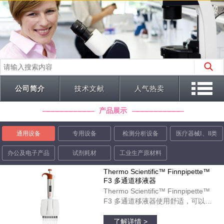
公司简介
技术文献
人气热卖
产品展示
通用设备
专用设备
检测分析设备
医疗器械Ⅰ、II类
办公及电子产品
试剂耗材
工业生产原材料
Thermo Scientific™ Finnpipette™
F3 多通道移液器
Thermo Scientific™ Finnpipette™
F3 多通道移液器使用舒适，可以在
微孔板运用中起到理想作用。彩色标
品牌：thermofisher
识的宽型指状支托和人体工程学柄设
了解详情 >