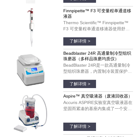
计可以改善您的移液体验。
Finnpipette F3 移液器可以用于单个
Finnpipette™ F3 可变量程单通道移
液器
和多通道模具。货号：4660050；
Thermo Scientific™ Finnpipette™
4660010；4660020；4660040
F3 可变量程单通道移液器使用舒
适，可以在每日移液操作中发挥理想
品牌：thermofisher
作用。Finnpipette F3 移液器具有宽
了解详情 >
阔的、支持彩色编码的指托和人机工
效学手柄设计。Finnpipette F3 移液
Beadblaster 24R 高通量制冷型组织
珠磨器（多样品珠磨均质仪）
器可以用于单个和多通道模具。货
BeadBlaster 24R是一款高通量制冷
号：4640100；4640000；
型组织珠磨器，内置制冷装置保护温
4640010；4640020；4640030；
度敏感分子受热降解和变性。与大多
品牌：美国BENCHMARK
4640040；4640050；4640060；
数珠磨器不同，BeadBlaster 24R具
了解详情 >
4640070；4640080
有真正的、基于压缩机的制冷系统，
不需要干冰、液氮和空气供应。只需
Aspire™ 真空吸液器（废液回收器）
设置所需的温度并预冷，温度将在整
Accuris ASPIRE实验室真空吸液器在
个均质过程中维持低温，以保证样品
坚固而紧凑的基座内集成了一个安
处于低温状态。
静、免维护的真空泵。真空压力是完
品牌：美国Accuris
全可调的，并配有实时显示真空度的
了解详情 >
真空表。